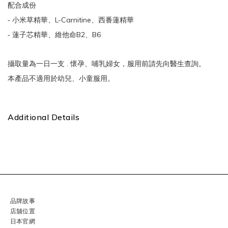
配合成份
L-Carnitine
-
小米草精華、
、西番蓮精華
B2
B6
-
蓮子芯精華、維他命
、
.
攝取量為一日一支
懷孕、哺乳婦女，服用前請先向醫生查詢。
本產品不適用於幼兒、小童服用。
Additional Details
品牌故事
店舖位置
日本官網