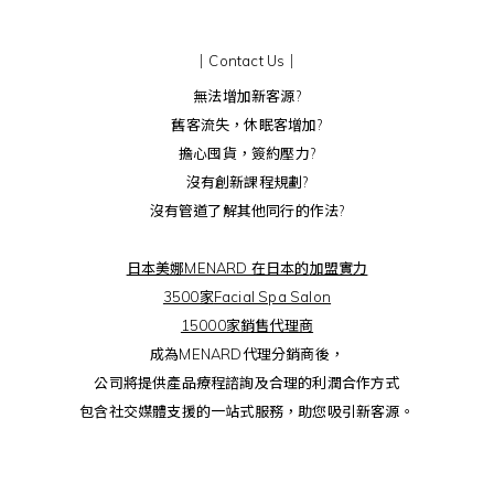
｜Contact Us｜
無法增加新客源?
舊客流失，休眠客增加?
擔心囤貨，簽約壓力?
沒有創新課程規劃?
沒有管道了解其他同行的作法?
日本美娜MENARD 在日本的
加盟實力
3500家
Facial Spa Salon
15000家銷售代理商
成為MENARD代理分銷商後，
公司將提供產品療程諮詢及合理的利潤合作方式
包含社交媒體支援的一站式服務，助您吸引新客源。