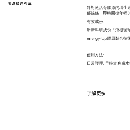
限時禮遇尊享
針對激活骨膠原的增生
3
部線條，即時回復年輕
:
有效成份
嶄新科研成份「瀉根琥
Energy-Up
膠原黏合技
:
使用方法
:
日常護理
早晚於爽膚水
了解更多