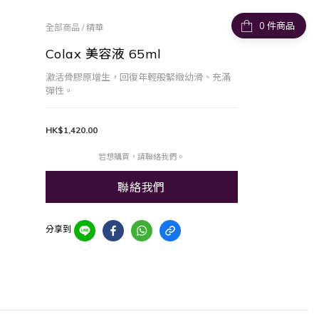
件商品
全部商品
/
精華
Colax 美容液 65ml
激活骨膠原增生，回復年輕般緊緻幼滑、充滿
彈性。
HK$1,420.00
若想購買，請聯絡我們。
聯絡我們
分享到