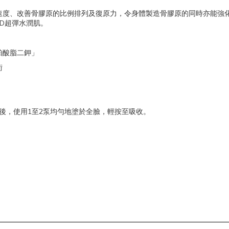
速度、改善骨膠原的比例排列及復原力，令身體製造骨膠原的同時亦能強
D
超彈水潤肌。
珀酸脂二鉀」
術
1
2
後，使用
至
泵均勻地塗於全臉，輕按至吸收。