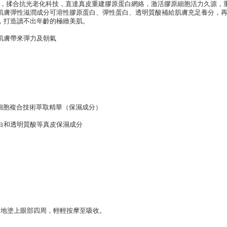
ri組合，揉合抗光老化科技，直達真皮重建膠原蛋白網絡，激活膠原細胞活力久源
肌膚彈性滋潤成分可溶性膠原蛋白、彈性蛋白、透明質酸補給肌膚充足養分，再加
，打造讀不出年齡的極緻美肌。
肌膚帶來彈力及朝氣
物細胞複合技術萃取精華（保濕成分）
白和透明質酸等真皮保濕成分
勻地塗上眼部四周，輕輕按摩至吸收。