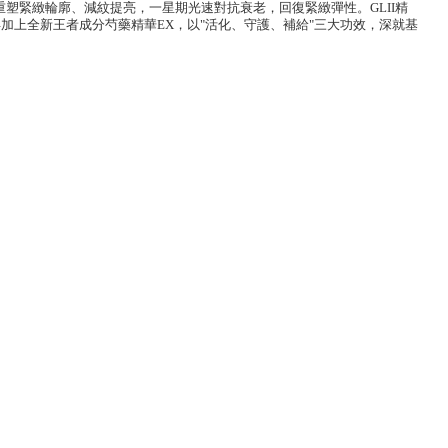
，重塑緊緻輪廓、減紋提亮，一星期光速對抗衰老，回復緊緻彈性。GLII精
上全新王者成分芍藥精華EX，以"活化、守護、補給"三大功效，深就基