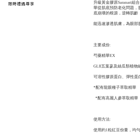
升級黃金膠原Sarana
限時禮遇尊享
華從肌底預防老化問題，
底崩壞的根源，逆轉肌齡
能迅速滲透肌膚，為眼部
主要成份:
芍藥精華EX
GLII五葉蔘及絲瓜類植
可溶性膠原蛋白、彈性蛋
*配有龍眼種子萃取精華
*配有高麗人參萃取精華
使用方法:
使用約1粒紅豆份量，均