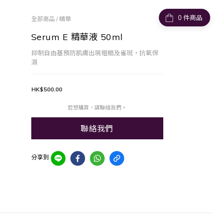
件商品
全部商品
/
精華
Serum E 精華液 50ml
抑制自由基預防肌膚出現粗糙及雀斑，抗氧保
濕
HK$500.00
若想購買，請聯絡我們。
聯絡我們
分享到