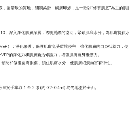
液，蛋清般的質地，細潤柔滑，觸膚即滲，是一款以“修養肌底”為主的肌
10
，深入淨化肌膚深層，透明質酸的協助，緊鎖肌底水分，為肌膚提供
VEP
）：淨化修護，保護肌膚免受環境侵害，強化肌膚的自身抵禦力，使
VEP
升
的淨化力和肌膚新活修護力，增強肌膚自身抵禦力。
，預防和修復皮膚損傷，鎖住肌膚水分，使肌膚細潤而富有彈性。
1
2
(
0.2~0.4ml)
分量於手掌取
至
泵
約
均勻地塗於全面。