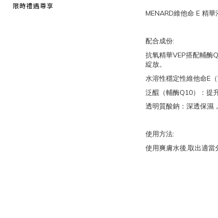
限時禮遇尊享
MENARD
E
維他命
精華
:
配合成份
VEP
Q
抗氧精華
搭配輔酶
綻放。
E
水溶性穩定性維他命
（
Q10
泛醌（輔酶
）：提
透明質酸鈉：深透保濕
:
使用方法
,
使用爽膚水後
取出適當