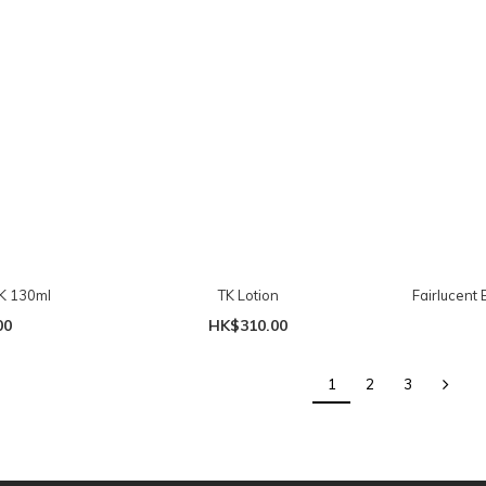
CK 130ml
TK Lotion
Fairlucent
00
HK$310.00
1
2
3