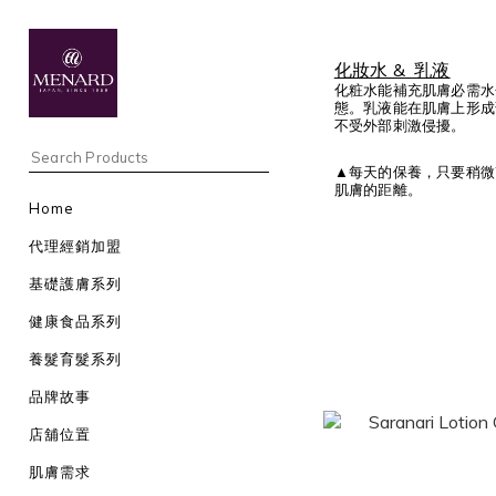
化妝水 & 乳液
化粧水能補充肌膚必需水
態。乳液能在肌膚上形成
不受外部刺激侵擾。
▲每天的保養，只要稍微
肌膚的距離。
Home
代理經銷加盟
基礎護膚系列
健康食品系列
養髮育髮系列
品牌故事
店舖位置
肌膚需求