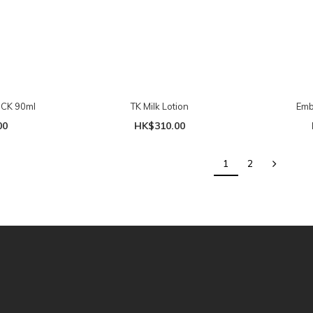
 CK 90ml
TK Milk Lotion
00
HK$310.00
1
2