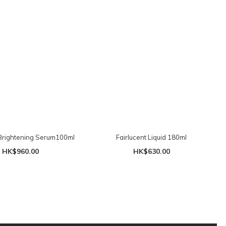
 Brightening Serum100ml
Fairlucent Liquid 180ml
HK$960.00
HK$630.00