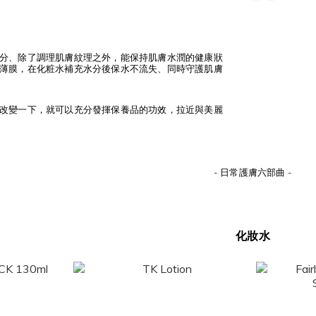
分、除了調理肌膚紋理之外，能保持肌膚水潤的健康狀
薄膜，在化粧水補充水分後保水不流失、同時守護肌膚
改變一下，就可以
充分發揮保養品的功效，
拉近與美麗
- 日常護膚六部曲 -
化妝水