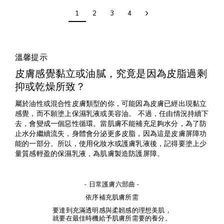
1
2
3
4
溫馨提示
皮膚感覺黏立或油膩，究竟是因為皮脂過剩
抑或乾燥所致？
屬於油性或混合性皮膚類型的你，可能因為皮膚已經出現黏立
感覺，而不願塗上保濕乳液或美容油。 不過，任由情況持續下
去，會變成一個惡性循環。當肌膚不能補充足夠水分，為了防
止水分繼續流失，身體會分泌更多皮脂，因為這是皮膚屏障功
能的一部分。所以，使用化妝水或護膚乳液後，記得要塗上少
量質感輕盈的保濕乳液，為肌膚製造防護屏障。
- 日常護膚六部曲 -
依序補充肌膚所需
要達到充滿透明感與柔韌感的理想美肌，
就要在最佳時機給予肌膚所需要的養分。