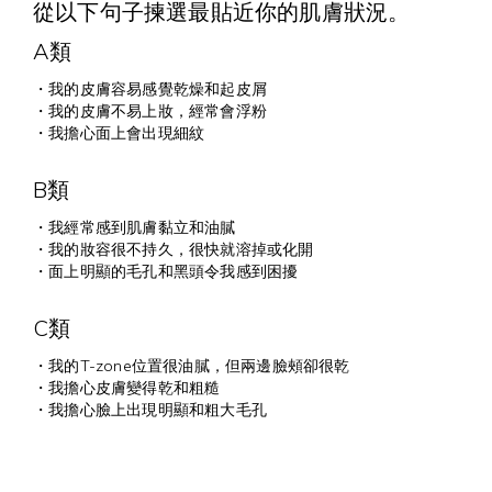
從以下句子揀選最貼近你的肌膚狀況。
A類
・
我的皮膚容易感覺乾燥和起皮屑
・我的皮膚不易上妝，經常會浮粉
・
我擔心面上會出現細紋
B類
・
我經常感到肌膚黏立和油膩
・
我的妝容很不持久，很快就溶掉或化開
・
面上明顯的毛孔和黑頭令我感到困擾
C類
・
我的T-zone位置很油膩，但兩邊臉頰卻很乾
・
我擔心皮膚變得乾和粗糙
・
我擔心臉上出現明顯和粗大毛孔