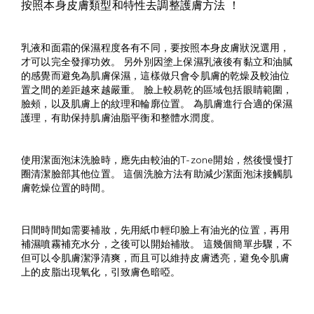
按照本身皮膚類型和特性去調整護膚方法 ！
乳液和面霜的保濕程度各有不同，要按照本身皮膚狀況選用，
才可以完全發揮功效。 另外別因塗上保濕乳液後有黏立和油膩
的感覺而避免為肌膚保濕，這樣做只會令肌膚的乾燥及較油位
置之間的差距越來越嚴重。 臉上較易乾的區域包括眼睛範圍，
臉頰，以及肌膚上的紋理和輪廓位置。 為肌膚進行合適的保濕
護理，有助保持肌膚油脂平衡和整體水潤度。
使用潔面泡沫洗臉時，應先由較油的T-zone開始，然後慢慢打
圈清潔臉部其他位置。 這個洗臉方法有助減少潔面泡沫接觸肌
膚乾燥位置的時間。
日間時間如需要補妝，先用紙巾輕印臉上有油光的位置，再用
補濕噴霧補充水分，之後可以開始補妝。 這幾個簡單步驟，不
但可以令肌膚潔淨清爽，而且可以維持皮膚透亮，避免令肌膚
上的皮脂出現氧化，引致膚色暗啞。