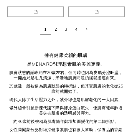
1
2
3
4
擁有健康柔韌的肌膚
是MENARD對理想素肌的美麗定義。
肌膚狀態的巔峰約在20歲左右。但同時也因為皮脂分泌旺盛，
一開始只是毛孔清潔，漸漸地肌膚問題煩惱就接連而來。
25歲雖一般被稱為肌膚狀態的轉折點，但其實肌膚的老化從25
歲前就開始了。
現代人除了生活壓力之外，紫外線也是肌膚老化的一大因素。
紫外線會引起新陳代謝下降與膠原蛋白流失，使肌膚隨年齡增
長失去肌膚的透明感與彈力。
約40歲前後被稱為肌膚隨年齡增加而變化的第二轉折點。
女性荷爾蒙分泌對維持健康素肌也有很大幫助，保養品的香氛