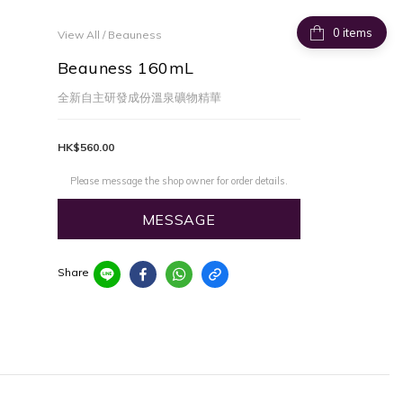
items
View All
/
Beauness
Beauness 160mL
全新自主研發成份溫泉礦物精華
HK$560.00
Please message the shop owner for order details.
MESSAGE
Share