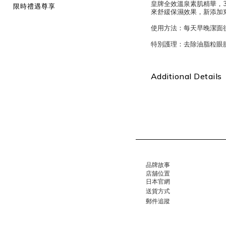
皇牌全效溫泉素肌精華，
限時禮遇尊享
來舒緩保濕效果，新添加
使用方法：每天早晚潔面
特別護理：去除油脂粒眼膜 
Additional Details
品牌故事
店舖位置
日本官網
送貨方式
郵件追蹤