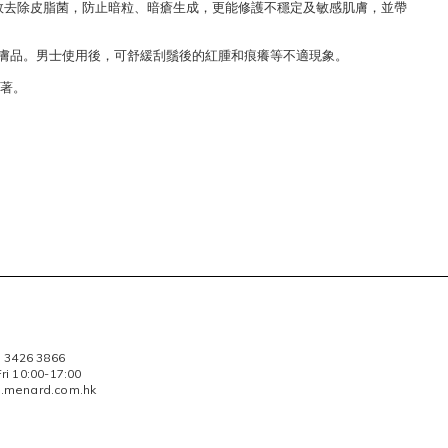
效去除皮脂菌，防止暗粒、暗瘡生成，更能修護不穩定及敏感肌膚，並帶
護膚品。男士使用後，可舒緩刮鬚後的紅腫和痕癢等不適現象。
顯著。
) 3426 3866
i 10:00-17:00
.menard.com.hk