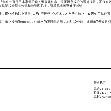
35年來一直是日本家傳戶曉的溫泉化粧水，深研溫泉成分的護膚成果，不僅有
東當歸根精華有效溫和地調理肌膚，引導肌膚達至健康狀態。
後，用化粧棉沾上適量 (大約1元硬幣) 化粧水，均勻塗在臉上，�再使用其他
– 敷上浸滿Beauness 化粧水的眼膜纖維紙，約5-10分鐘。連續敷7天效果
聯絡我們
電話 / (+852
時間 / Mon-Fr
電郵 / cs@m