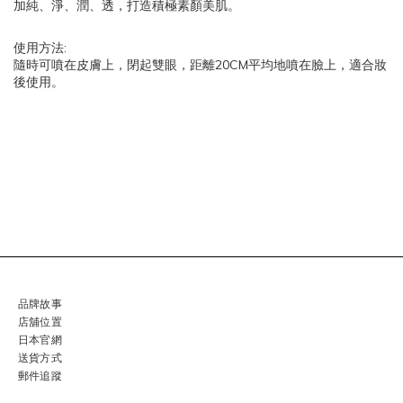
加純、淨、潤、透，打造積極素顏美肌。
:
使用方法
20CM
隨時可噴在皮膚上，閉起雙眼，距離
平均地噴在臉上，適合妝
後使用。
品牌故事
店舖位置
日本官網
送貨方式
郵件追蹤