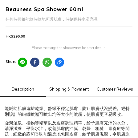
Beauness Spa Shower 60ml
任何時候都能隨時隨地呵護肌膚，時刻保持水漾亮澤
HK$290.00
Please message the shop owner for order details.
Share
Description
Shipping & Payment
Customer Reviews
能輔助肌膚遠離乾燥、舒緩不穩定肌膚，防止肌膚狀況變差。經特
別設計的細緻噴嘴可噴出均等大小的噴霧，使肌膚更容易吸收。
凝聚溫泉、植物等精華以及皮膚調理精華，給予肌膚充沛的水分，
清淨滋養、平衡水油，改善肌膚的油膩、乾燥、粗糙、青春痘等問
題，細緻的霧和香味能溫柔地包圍皮膚，給予肌膚滋潤，令肌膚愈