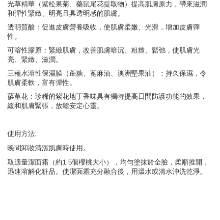
光草精華（紫松果菊、藥鼠尾花提取物）提高肌膚原力，帶來滋潤
和彈性緊緻、明亮且具透明感的肌膚。
透明質酸：促進皮膚營養吸收，使肌膚柔嫩、光滑，增加皮膚彈
性。
可溶性膠原：緊緻肌膚，改善肌膚暗沉、粗糙、鬆弛，使肌膚光
亮、緊緻、滋潤。
三種水溶性保濕膜（蔗糖、蓖麻油、澳洲堅果油）：持久保濕，令
肌膚柔軟，富有彈性。
蓼堇花：珍稀的紫花地丁香味具有獨特提高日間防護功能的效果，
緩和肌膚緊張，放鬆安定心靈。
:
使用方法
晚間卸妝清潔肌膚時使用。
1.5
取適量潔面霜（約
個櫻桃大小），均勻塗抹於全臉，柔順推開，
迅速溶解化粧品。使潔面霜充分融合後，用溫水或清水沖洗乾淨。