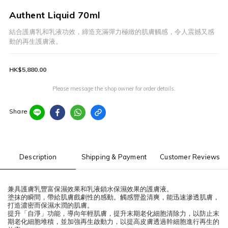
Authent Liquid 70ml
結合護膚乳和乳液功效，締造充滿彈力極緻的肌膚觸感，令人震撼又感
動的再生護膚液。
HK$5,880.00
Please message the shop owner for order details.
Share
Description
Shipping & Payment
Customer Reviews
兼具護膚乳豐富保濕效果和乳液鎖水保濕效果的護膚液。
塗抹的瞬間，帶給肌膚戲劇性的感動。觸感豐盈清爽，能迅速滲透肌膚，
打造濃密而保濕水潤的肌膚。
提升「自淨」功能，導向年輕肌膚，提升末期老化細胞清除力，以防止末
期老化細胞堆積，並加強再生啟動力，以提高皮膚透過幹細胞進行再生的