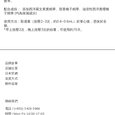
效率。
配合成份：
添加西洋羅文果實精華、茴香種子精華、油溶性西洋實櫻種
子精華 (均為保濕成分)
使用方法：取適量（按壓2~3次，約0.4~0.6mL）於掌心後，塗抹於全
臉。
*早上按壓2次，晚上按壓3次的份量，可使用約70天。
品牌故事
店舖位置
日本官網
送貨方式
郵件追蹤
聯絡我們
電話 / (+852) 3426 3866
時間 / Mon-Fri 10:00-17:00