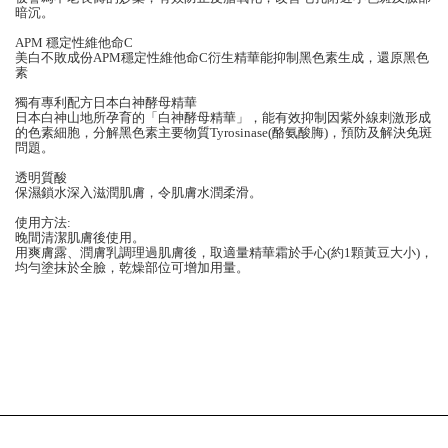
暗沉。
APM
穩定性維他命
C
美白不敗成份
APM
穩定性維他命
C
衍生精華能抑制黑色素生成，還原黑色
素
獨有專利配方日本白神酵母精華
日本白神山地所孕育的「白神酵母精華」，能有效抑制因紫外線刺激形成
的色素細胞，分解黑色素主要物質
Tyrosinase(
酪氨酸脢
)
，預防及解決免斑
問題。
透明質酸
保濕鎖水深入滋潤肌膚，令肌膚水潤柔滑。
使用方法
:
晚間清潔肌膚後使用。
用爽膚露、潤膚乳調理過肌膚後，取適量精華霜於手心
(
約
1
顆黃豆大小
)
，
均勻塗抹於全臉，乾燥部位可增加用量。