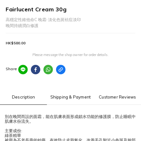
Fairlucent Cream 30g
高穩定性維他命C 晚霜‧ 淡化色斑袪痘淡印
晚間持續潤白修護
HK$580.00
Please message the shop owner for order details.
Share
Description
Shipping & Payment
Customer Reviews
別在晚間而設的面霜，能在肌膚表面形成鎖水功能的修護膜，防止睡眠中
肌膚水份流失。
主要成份
:
綠茶精華
被譽為不老長壽的妙藥，有效防止皮脂氧化，改善毛孔附近小色斑及臉部