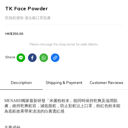
TK Face Powder
防脫粧蜜粉 適合戴口罩肌膚
HK$350.00
Please message the shop owner for order details.
Share
Description
Shipping & Payment
Customer Reviews
MENARD
獨家最新研發「米澱粉粉末」能同時保持乾爽及滋潤肌
膚，維持乾爽粧容，減低脫粧，防止彩粧沾上口罩，粉紅色粉末能
為底粧效果帶來淡淡的白裏透紅感
:
主要成份