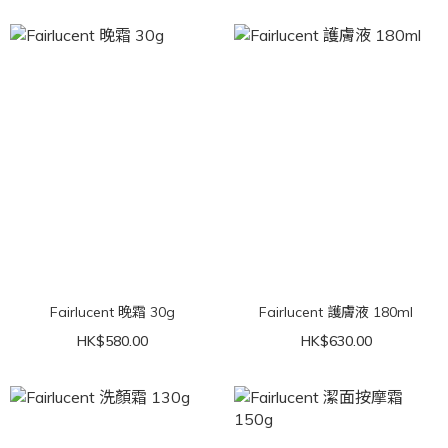
Fairlucent 晚霜 30g
Fairlucent 護膚液 180ml
HK$580.00
HK$630.00