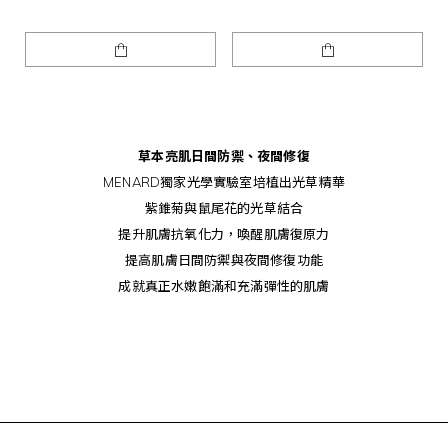
草本亮肌
日間防禦、夜間修復
MENARD獨家光學實驗室培植出光草精華
紫錐菊與鼠尾花的光草結合
提升肌膚抗氧化力，喚醒肌膚復原力
提高肌膚日間防禦與夜間修復功能
成就真正水嫩飽滿和充滿彈性的肌膚