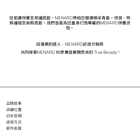
從肌膚保養至修護底妝，MENARD帶給您健康煥采青春。保濕、特
殊護理至無瑕底妝，我們皆能為您量身打造專屬的MENARD保養流
程。
招募
美的達人 - MENARD認證分銷商
共同探索MENARD 科學實證累積而來的 True Beauty !
品牌故事
店舖位置
日本官網
送貨方式
郵件追蹤