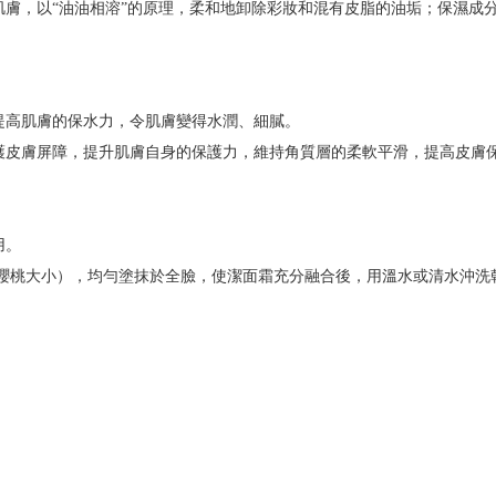
肌膚，以
“
油油相溶
”
的原理，柔和地卸除彩妝和混有皮脂的油垢；保濕成
提高肌膚的保水力，令肌膚變得水潤、細膩。
護皮膚屏障，提升肌膚自身的保護力，維持角質層的柔軟平滑，提高皮膚
用。
櫻桃大小），均勻塗抹於全臉，使潔面霜充分融合後，用溫水或清水沖洗