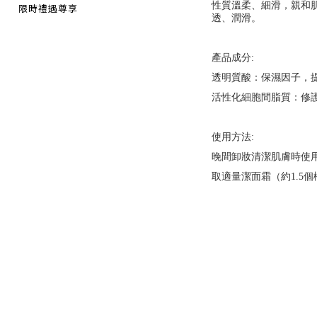
性質溫柔、細滑，親和
限時禮遇尊享
透、潤滑。
產品成分
:
透明質酸：保濕因子，
活性化細胞間脂質：修
使用方法
:
晚間卸妝清潔肌膚時使
取適量潔面霜（約
1.5
個