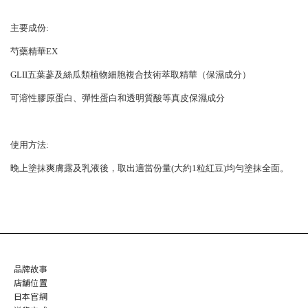
主要成份:
芍藥精華EX
GLII五葉蔘及絲瓜類植物細胞複合技術萃取精華（保濕成分）
可溶性膠原蛋白、彈性蛋白和透明質酸等真皮保濕成分
使用方法:
晚上塗抹爽膚露及乳液後，取出適當份量(大約1粒紅豆)均勻塗抹全面。
品牌故事
店舖位置
日本官網