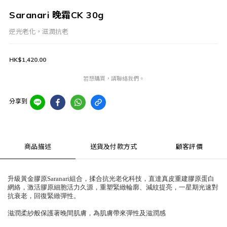
Saranari 晚霜CK 30g
逆光老化，滋潤抗老
HK$1,420.00
若想購買，請聯絡我們。
分享到
商品描述
送貨及付款方式
顧客評價
升級黃金膠原Saranari組合，揉合抗光老化科技，直達真皮重建膠原蛋白
網絡，激活膠原細胞活力久源，重塑緊緻輪廓、減紋提亮，一星期光速對
抗衰老，回復緊緻彈性。
滋潤柔紗般保護著晚間肌膚，為肌膚帶來彈性及滋潤感